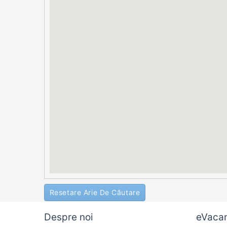
Resetare Arie De Căutare
Despre noi
eVaca