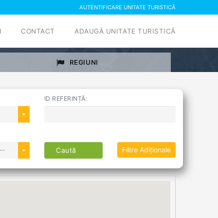
AUTENTIFICARE UNITATE TURISTICĂ
I
CONTACT
ADAUGĂ UNITATE TURISTICĂ
REGIUNI
ID REFERINȚĂ:
Filtre Adiționale
--
Caută