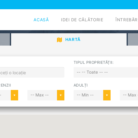
ACASĂ
IDEI DE CĂLĂTORIE
ÎNTREBĂR
HARTĂ
TIPUL PROPRIETĂȚII:
-- -- Toate -- --
ENZII
ADULȚI
-
-- Max --
-- Min --
-- Max 