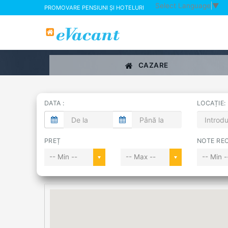
Select Language
▼
PROMOVARE PENSIUNI ȘI HOTELURI
CAZARE
DATA :
LOCAȚIE:
PREȚ
NOTE REC
-- Min --
-- Max --
-- Min -