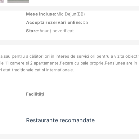
Mese incluse:
Mic Dejun(BB)
Acceptă rezervări online:
Da
Stare:
Anunț neverificat
sau pentru a călători ori in interes de servici ori pentru a vizita obiecti
itie 11 camere si 2 apartamente,fiecare cu baie proprie.Pensiunea are in
atat tradiționale cat si internationale.
Facilități
Restaurante recomandate