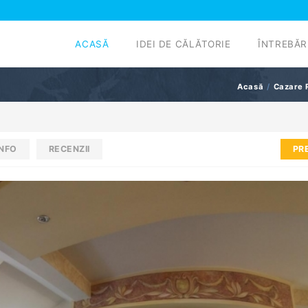
ACASĂ
IDEI DE CĂLĂTORIE
ÎNTREBĂR
Acasă
Cazare 
INFO
RECENZII
PR