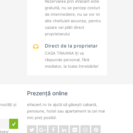
Rezervarea prin eVacant este
gratuită, nu se percep costuri
de intermediere, nu se vor ivi
alte cheltuieli ascunse, pentru
cazare vei plăti direct
proprietarului
Direct de la proprietar
CASA TRAIANA îți va
răspunde personal, fără
mediator, la toate întrebările!
Prezență online
noutăți și
eVacant.ro te ajută să găsești cabană,
pensiune, hotel sau apartament la cel mai
mic preț posibil.
telor