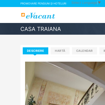
Select Language
▼
PROMOVARE PENSIUNI ȘI HOTELURI
CASA TRAIANA
DESCRIERE
HARTĂ
CALENDAR