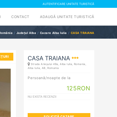
AUTENTIFICARE UNITATE TURISTICĂ
I
CONTACT
ADAUGĂ UNITATE TURISTICĂ
România
Județul Alba
Cazare Alba Iulia
CASA TRAIANA
EȚURI
CASA TRAIANA
Strada Arieșului 49a, Alba Iulia, Romania,
Alba Iulia
, AB, Romania
Persoană/noapte de la
125
RON
NU EXISTA RECENZII
SOLICITĂ CAZARE