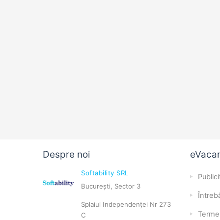
Despre noi
eVaca
Softability SRL
Publici
București, Sector 3
Întrebă
Splaiul Independenței Nr 273
Terme
C