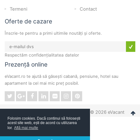
Termeni
Contact
Oferte de cazare
Înscrie-te pentru a primi ultimile noutăți și oferte.
Respectăm confidențialitatea datelor
Prezență online
eVacant.ro te ajută să găsești cabană, pensiune, hotel sau
apartament la cel mai mic preț posibil.
© 2026 eVacant
Folosim cookies. Dacă continui să folosești
acest site web, ești de acord cu utilizarea
lor.
Află mai multe