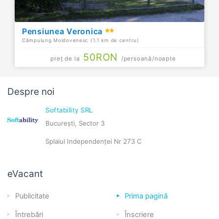
Pensiunea Veronica
Câmpulung Moldovenesc (1.1 km de centru)
50
RON
preț de la
/persoană/noapte
Despre noi
Softability SRL
București, Sector 3
Splaiul Independenței Nr 273 C
eVacant
Publicitate
Prima pagină
Întrebări
Înscriere