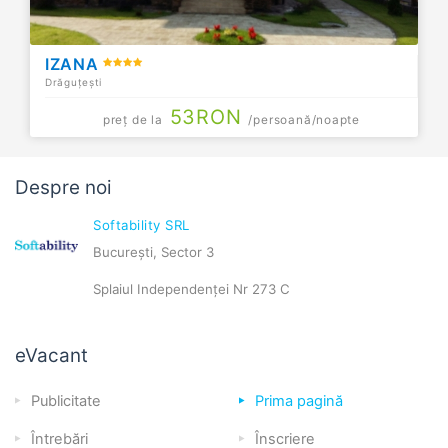
IZANA
Drăguțești
53
RON
preț de la
/persoană/noapte
Despre noi
Softability SRL
București, Sector 3
Splaiul Independenței Nr 273 C
eVacant
Publicitate
Prima pagină
Întrebări
Înscriere