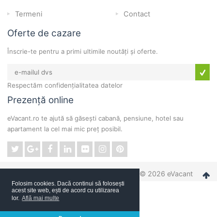
Termeni
Contact
Oferte de cazare
Înscrie-te pentru a primi ultimile noutăți și oferte.
Respectăm confidențialitatea datelor
Prezență online
eVacant.ro te ajută să găsești cabană, pensiune, hotel sau
apartament la cel mai mic preț posibil.
© 2026 eVacant
Folosim cookies. Dacă continui să folosești
acest site web, ești de acord cu utilizarea
lor.
Află mai multe