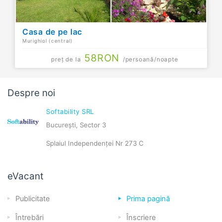
Casa de pe lac
Murighiol (central)
58
RON
preț de la
/persoană/noapte
Despre noi
Softability SRL
București, Sector 3
Splaiul Independenței Nr 273 C
eVacant
Publicitate
Prima pagină
Întrebări
Înscriere