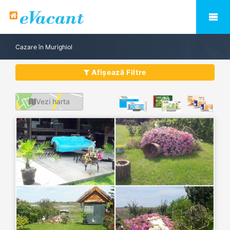
Cazare în Murighiol
Afișează Filtre
Vezi harta