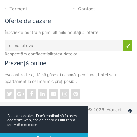
Termeni
Contact
Oferte de cazare
Înscrie-te pentru a primi ultimile noutăți și oferte.
Respectăm confidențialitatea datelor
Prezență online
eVacant.ro te ajută să găsești cabană, pensiune, hotel sau
apartament la cel mai mic preț posibil.
© 2026 eVacant
Folosim cookies. Dacă continui să folosești
acest site web, ești de acord cu utilizarea
lor.
Află mai multe