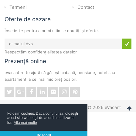
Termeni
Contact
Oferte de cazare
Înscrie-te pentru a primi ultimile noutăți și oferte.
Respectăm confidențialitatea datelor
Prezență online
eVacant.ro te ajută să găsești cabană, pensiune, hotel sau
apartament la cel mai mic preț posibil.
© 2026 eVacant
Folosim cookies. Dacă continui să folosești
acest site web, ești de acord cu utilizarea
lor.
Află mai multe
De acord