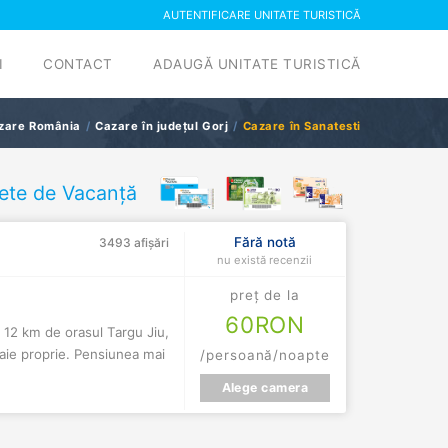
AUTENTIFICARE UNITATE TURISTICĂ
I
CONTACT
ADAUGĂ UNITATE TURISTICĂ
zare România
Cazare în județul Gorj
Cazare în Sanatesti
ete de Vacanță
Fără notă
3493 afișări
nu există recenzii
preț de la
60
RON
a 12 km de orasul Targu Jiu,
aie proprie. Pensiunea mai
/persoană/noapte
Alege camera