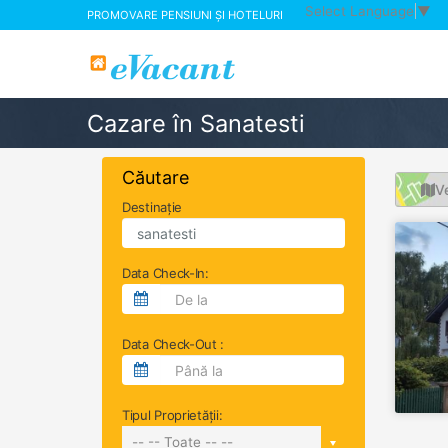
Select Language
▼
PROMOVARE PENSIUNI ȘI HOTELURI
Cazare în Sanatesti
Căutare
Ve
Destinație
Data Check-In:
Data Check-Out :
Tipul Proprietății:
-- -- Toate -- --