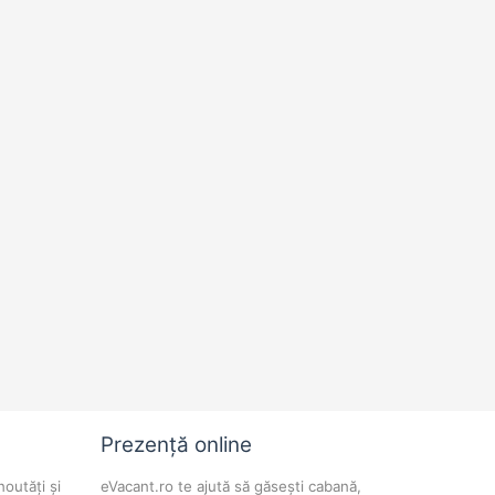
Prezență online
noutăți și
eVacant.ro te ajută să găsești cabană,