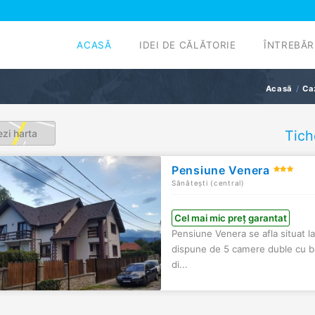
ACASĂ
IDEI DE CĂLĂTORIE
ÎNTREBĂR
Acasă
Ca
zi harta
Tich
Pensiune Venera
Sănătești (central)
Cel mai mic preț garantat
Pensiune Venera se afla situat l
dispune de 5 camere duble cu b
di...