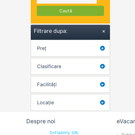
Caută
Filtrare dupa:
×
Preț
Clasificare
Facilități
Locație
Despre noi
eVaca
Softability SRL