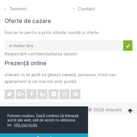
Termeni
Contact
Oferte de cazare
Înscrie-te pentru a primi ultimile noutăți și oferte.
Respectăm confidențialitatea datelor
Prezență online
eVacant.ro te ajută să găsești cabană, pensiune, hotel sau
apartament la cel mai mic preț posibil.
© 2026 eVacant
Folosim cookies. Dacă continui să folosești
acest site web, ești de acord cu utilizarea
lor.
Află mai multe