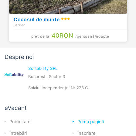
Cocosul de munte
Sărișor
40
RON
preț de la
/persoană/noapte
Despre noi
Softability SRL
București, Sector 3
Splaiul Independenței Nr 273 C
eVacant
Publicitate
Prima pagină
Întrebări
Înscriere