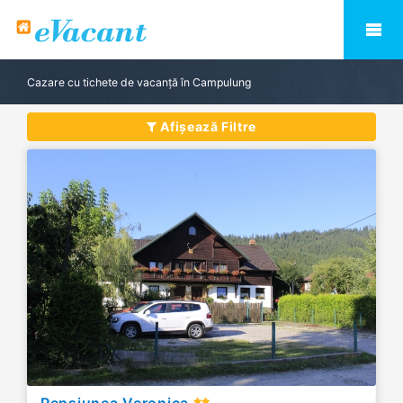
Cazare cu tichete de vacanță în Campulung
Afișează Filtre
Pensiunea Veronica