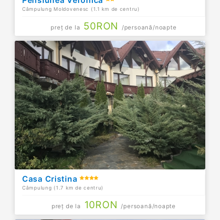
Câmpulung Moldovenesc (1.1 km de centru)
50
RON
preț de la
/persoană/noapte
Casa Cristina
Câmpulung (1.7 km de centru)
10
RON
preț de la
/persoană/noapte