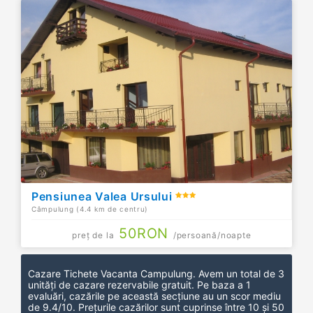
Pensiunea Valea Ursului
Câmpulung (4.4 km de centru)
50
RON
preț de la
/persoană/noapte
Cazare Tichete Vacanta Campulung
. Avem un total de 3
unități de cazare rezervabile gratuit.
Pe baza a
1
evaluări, cazările pe această secțiune au un scor mediu
de
9.4
/
10
.
Prețurile cazărilor sunt cuprinse între 10 și 50