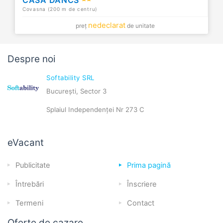
Covasna (200 m de centru)
nedeclarat
preț
de unitate
Despre noi
Softability SRL
București, Sector 3
Splaiul Independenței Nr 273 C
eVacant
Publicitate
Prima pagină
Întrebări
Înscriere
Termeni
Contact
Oferte de cazare