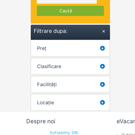
Caută
Filtrare dupa:
×
Preț
Clasificare
Facilități
Locație
Despre noi
eVaca
Softability SRL