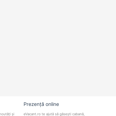
Prezență online
noutăți și
eVacant.ro te ajută să găsești cabană,