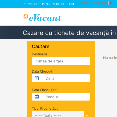
Select Language
▼
PROMOVARE PENSIUNI ȘI HOTELURI
Cazare cu tichete de vacanță î
Căutare
Destinație
Nu au fo
Data Check-In:
Data Check-Out :
Tipul Proprietății:
-- -- Toate -- --