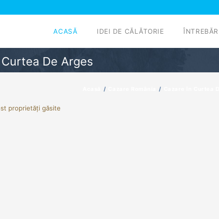
ACASĂ
IDEI DE CĂLĂTORIE
ÎNTREBĂR
n Curtea De Arges
Acasă
Cazare România
Cazare în Curtea 
st proprietăți găsite