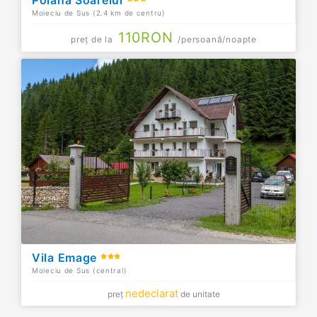
Moieciu de Sus (2.4 km de centru)
110
RON
preț de la
/persoană/noapte
Vila Emage
Moieciu de Sus (central)
nedeclarat
preț
de unitate