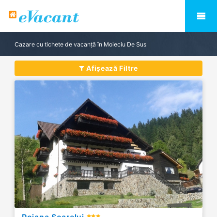
Cazare cu tichete de vacanță în Moieciu De Sus
Afișează Filtre
Poiana Soarelui