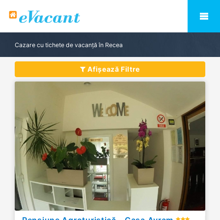
Cazare cu tichete de vacanță în Recea
Afișează Filtre
Pensiune Agroturistică - Casa Avram