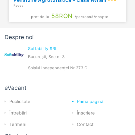
Recea
58
RON
preț de la
/persoană/noapte
Despre noi
Softability SRL
București, Sector 3
Splaiul Independenței Nr 273 C
eVacant
Publicitate
Prima pagină
Întrebări
Înscriere
Termeni
Contact