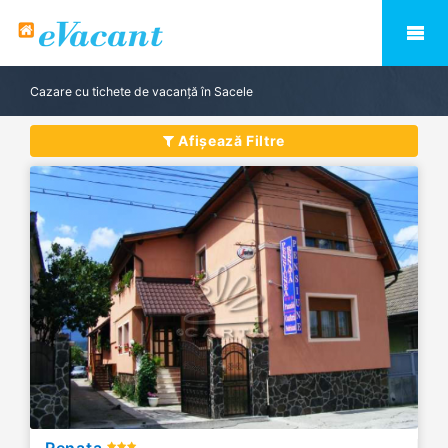
Cazare cu tichete de vacanță în Sacele
Afișează Filtre
Renata