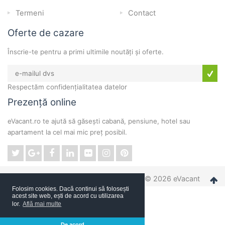
Termeni
Contact
Oferte de cazare
Înscrie-te pentru a primi ultimile noutăți și oferte.
Respectăm confidențialitatea datelor
Prezență online
eVacant.ro te ajută să găsești cabană, pensiune, hotel sau
apartament la cel mai mic preț posibil.
© 2026 eVacant
Folosim cookies. Dacă continui să folosești
acest site web, ești de acord cu utilizarea
lor.
Află mai multe
De acord