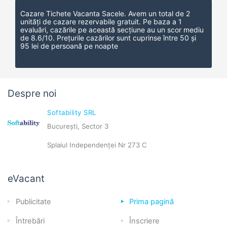
Cazare Tichete Vacanta Sacele
. Avem un total de 2
unități de cazare rezervabile gratuit.
Pe baza a
1
evaluări, cazările pe această secțiune au un scor mediu
de
8.6
/
10
.
Prețurile cazărilor sunt cuprinse între 50 și
95 lei de persoană pe noapte
Despre noi
Softability SRL
București, Sector 3
Splaiul Independenței Nr 273 C
eVacant
Publicitate
Prima pagină
Întrebări
Înscriere