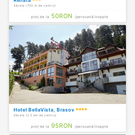
Săcele (700 m de centru)
50
RON
preț de la
/persoană/noapte
Hotel BellaVista, Brasov
Săcele (2.0 km de centru)
95
RON
preț de la
/persoană/noapte