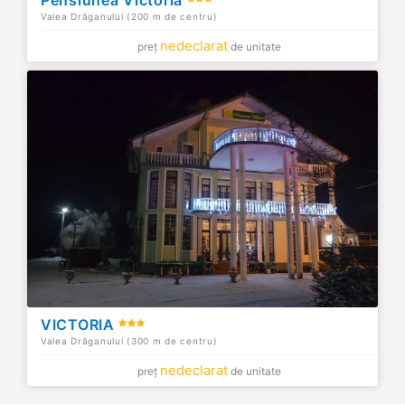
Valea Drăganului (200 m de centru)
nedeclarat
preț
de unitate
VICTORIA
Valea Drăganului (300 m de centru)
nedeclarat
preț
de unitate