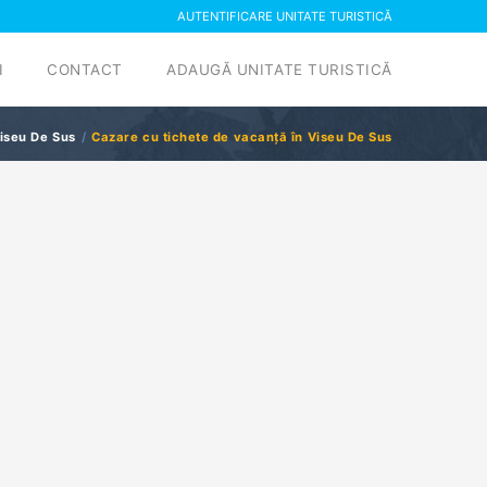
AUTENTIFICARE UNITATE TURISTICĂ
I
CONTACT
ADAUGĂ UNITATE TURISTICĂ
iseu De Sus
Cazare cu tichete de vacanță în Viseu De Sus