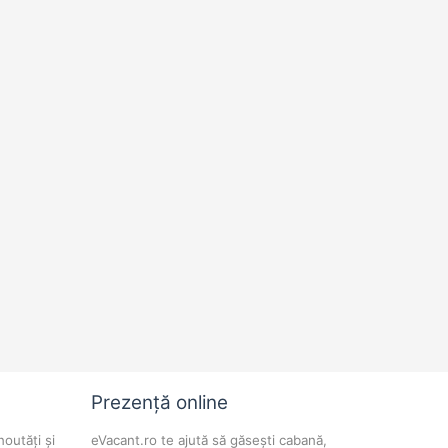
Prezență online
noutăți și
eVacant.ro te ajută să găsești cabană,