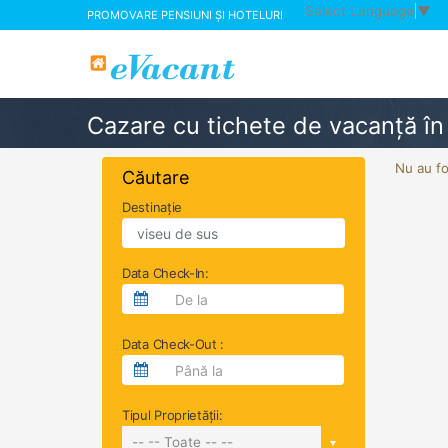
Select Language
▼
PROMOVARE PENSIUNI ȘI HOTELURI
Cazare cu tichete de vacanță în
Nu au fo
Căutare
Destinație
Data Check-In:
Data Check-Out :
Tipul Proprietății:
-- -- Toate -- --