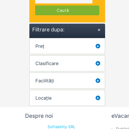
Caută
Filtrare dupa:
×
Preț
Clasificare
Facilități
Locație
Despre noi
eVaca
Softability SRL