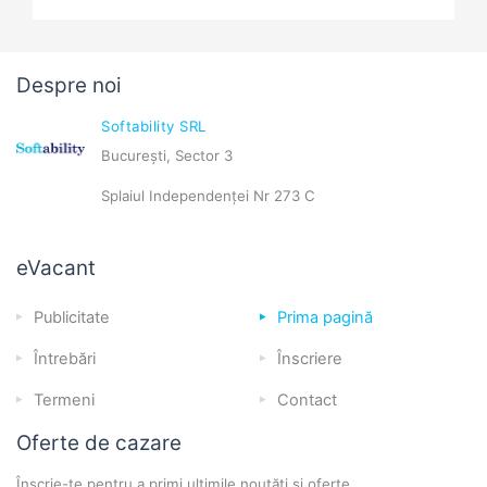
Despre noi
Softability SRL
București, Sector 3
Splaiul Independenței Nr 273 C
eVacant
Publicitate
Prima pagină
Întrebări
Înscriere
Termeni
Contact
Oferte de cazare
Înscrie-te pentru a primi ultimile noutăți și oferte.