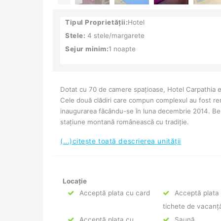
Tipul Proprietății:
Hotel
Stele:
4 stele/margarete
Sejur minim:
1 noapte
Dotat cu 70 de camere spațioase, Hotel Carpathia e
Cele două clădiri care compun complexul au fost ren
inaugurarea făcându-se în luna decembrie 2014. Benefi
stațiune montană românească cu tradiție.
(...)citește toată descrierea unității
Locație
Acceptă plata cu card
Acceptă plata
tichete de vacanț
Acceptă plata cu
Saună