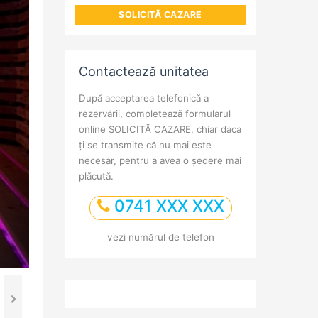
SOLICITĂ CAZARE
Contactează unitatea
După acceptarea telefonică a
rezervării, completează formularul
online SOLICITĂ CAZARE, chiar daca
ți se transmite că nu mai este
necesar, pentru a avea o ședere mai
plăcută.
0741 XXX XXX
vezi numărul de telefon