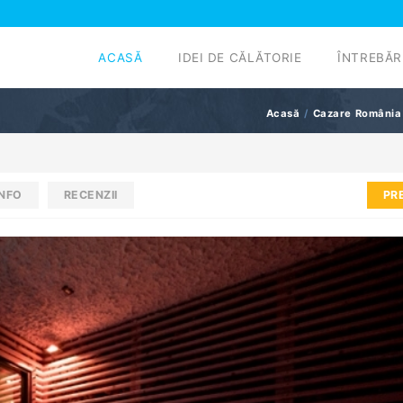
ACASĂ
IDEI DE CĂLĂTORIE
ÎNTREBĂR
Acasă
Cazare România
INFO
RECENZII
PR