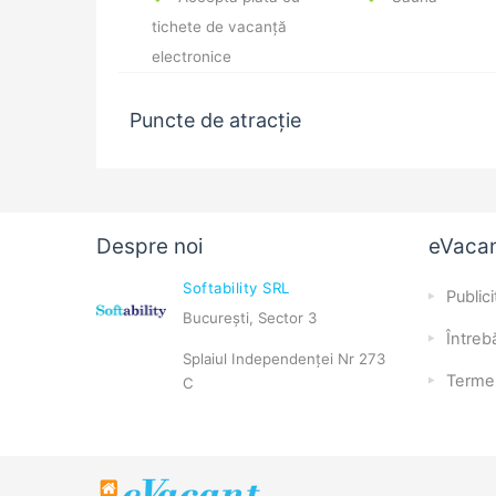
tichete de vacanță
electronice
Puncte de atracție
Despre noi
eVaca
Softability SRL
Publici
București, Sector 3
Întrebă
Splaiul Independenței Nr 273
Terme
C