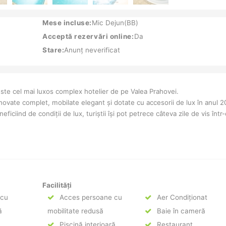
Mese incluse:
Mic Dejun(BB)
Acceptă rezervări online:
Da
Stare:
Anunț neverificat
ste cel mai luxos complex hotelier de pe Valea Prahovei.
ovate complet, mobilate elegant și dotate cu accesorii de lux în anul 2
ciind de condiții de lux, turiștii își pot petrece câteva zile de vis într-
Facilități
 cu
Acces persoane cu
Aer Condiționat
ă
mobilitate redusă
Baie în cameră
Piscină interioară
Restaurant