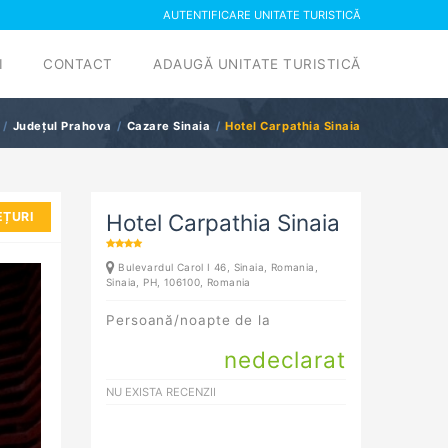
AUTENTIFICARE UNITATE TURISTICĂ
I
CONTACT
ADAUGĂ UNITATE TURISTICĂ
Județul Prahova
Cazare Sinaia
Hotel Carpathia Sinaia
EȚURI
Hotel Carpathia Sinaia
Bulevardul Carol I 46, Sinaia, Romania,
Sinaia
, PH, 106100, Romania
Persoană/noapte de la
nedeclarat
NU EXISTA RECENZII