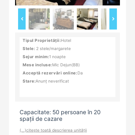
Tipul Proprietății:
Hotel
Stele:
2 stele/margarete
Sejur minim:
1 noapte
Mese incluse:
Mic Dejun(BB)
Acceptă rezervări online:
Da
Stare:
Anunț neverificat
Capacitate: 50 persoane în 20
spații de cazare
(...)citește toată descrierea unității