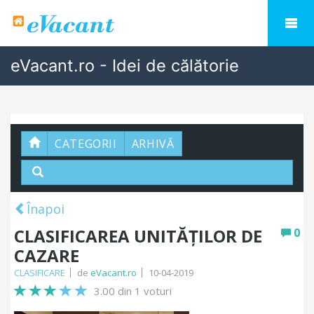
eVacant.ro - Idei de călătorie
CATEGORII
ARHIVĂ
Înapoi
CLASIFICAREA UNITĂȚILOR DE
0
CAZARE
CLASIFICARE
de
eVacant.ro
10-04-2019
3.00 din 1 voturi