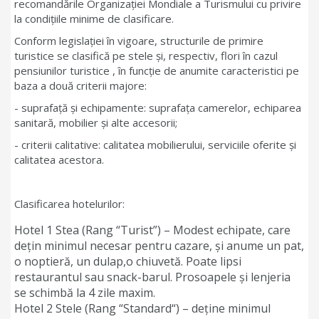
recomandările Organizaţiei Mondiale a Turismului cu privire
la condiţiile minime de clasificare.
Conform legislaţiei în vigoare, structurile de primire
turistice se clasifică pe stele şi, respectiv, flori în cazul
pensiunilor turistice , în funcţie de anumite caracteristici pe
baza a două criterii majore:
- suprafaţă şi echipamente: suprafaţa camerelor, echiparea
sanitară, mobilier şi alte accesorii;
- criterii calitative: calitatea mobilierului, serviciile oferite şi
calitatea acestora.
Clasificarea hotelurilor:
Hotel 1 Stea (Rang “Turist”) – Modest echipate, care
dețin minimul necesar pentru cazare, și anume un pat,
o noptieră, un dulap,o chiuvetă. Poate lipsi
restaurantul sau snack-barul. Prosoapele și lenjeria
se schimbă la 4 zile maxim.
Hotel 2 Stele (Rang “Standard“) – deține minimul