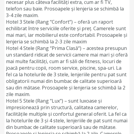
necesar plus câteva facilități extra, cum ar fi TV,
telefon sau baie. Prosoapele și lenjeria se schimbă la
3-4 zile maxim.
Hotel 3 Stele (Rang “Confort“) – oferă un raport
echilibrat între serviciile oferite și preț. Camerele sunt
mai mari, iar mobilierul este confortabil. Prosoapele și
lenjeria se schimbă la 2-3 zile maxim
Hotel 4 Stele (Rang “Prima Clasă“) – acestea presupun
un standard ridicat de servicii camere mai mari și oferă
mai multe facilități, cum ar fi săli de fitness, locuri de
joacă pentru copii, room service, piscine, spa-uri. La
fel ca la hotelurile de 3 stele, lenjeriile pentru pat sunt
obligatorii numai din bumbac de calitate superioară
sau din mătase. Prosoapele și lenjeria se schimbă la 2
zile maxim.
Hotel 5 Stele (Rang “Lux“) – sunt luxoase și
impresionează prin structură, calitatea camerelor,
facilitățile multiple și confortul general oferit. La fel ca
la hotelurile de 3 și 4 stele, lenjeriile de pat sunt numai
din bumbac de calitate superioară sau de mătase.
Prosoapele și lenjeria se schimbă la 2 zile. Camerele