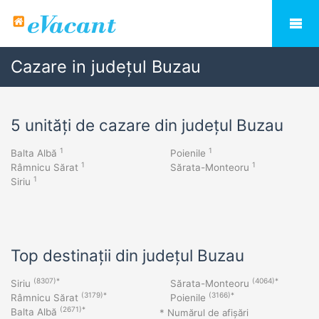
Cazare in județul Buzau
5 unități de cazare din județul Buzau
1
1
Balta Albă
Poienile
1
1
Râmnicu Sărat
Sărata-Monteoru
1
Siriu
Top destinații din județul Buzau
(8307)*
(4064)*
Siriu
Sărata-Monteoru
(3179)*
(3166)*
Râmnicu Sărat
Poienile
(2671)*
Balta Albă
* Numărul de afișări