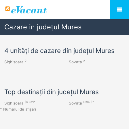
Cazare in județul Mures
4 unități de cazare din județul Mures
2
2
Sighișoara
Sovata
Top destinații din județul Mures
(6362)*
(3946)*
Sighișoara
Sovata
* Numărul de afișări