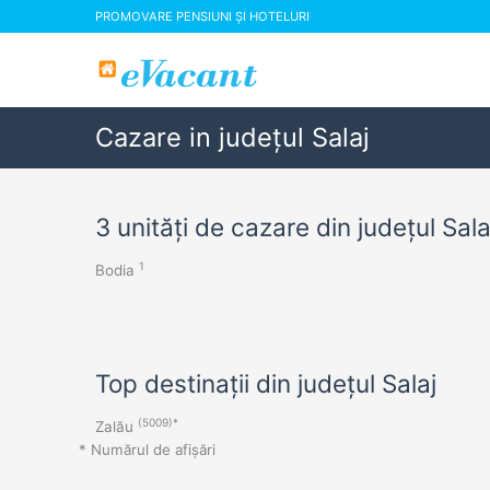
PROMOVARE PENSIUNI ȘI HOTELURI
Cazare in județul Salaj
3 unități de cazare din județul Sala
1
Bodia
Top destinații din județul Salaj
(5009)*
Zalău
* Numărul de afișări