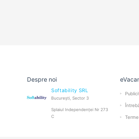
Despre noi
eVaca
Softability SRL
Publici
București, Sector 3
Întrebă
Splaiul Independenței Nr 273
C
Terme