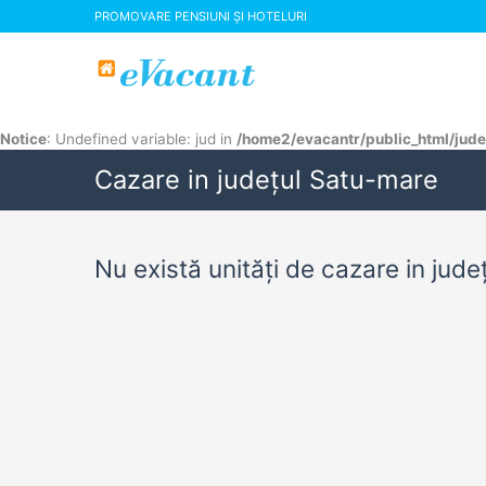
PROMOVARE PENSIUNI ȘI HOTELURI
Notice
: Undefined variable: jud in
/home2/evacantr/public_html/jude
Cazare in județul Satu-mare
Nu există unități de cazare in jud