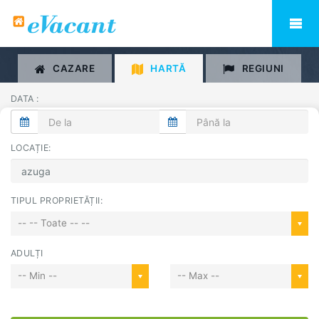
CAZARE
HARTĂ
REGIUNI
DATA :
LOCAȚIE:
TIPUL PROPRIETĂȚII:
-- -- Toate -- --
ADULȚI
-- Min --
-- Max --