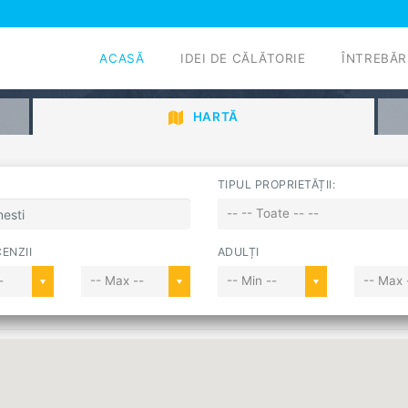
ACASĂ
IDEI DE CĂLĂTORIE
ÎNTREBĂR
HARTĂ
TIPUL PROPRIETĂȚII:
-- -- Toate -- --
ENZII
ADULȚI
-
-- Max --
-- Min --
-- Max 