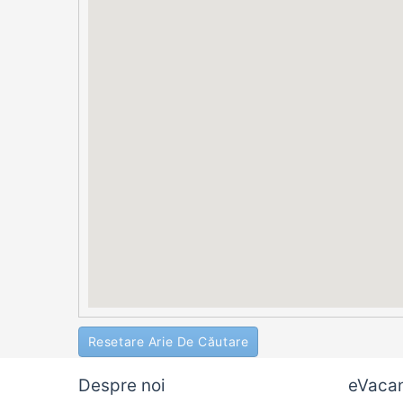
Resetare Arie De Căutare
Despre noi
eVaca