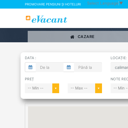
Select Language
▼
PROMOVARE PENSIUNI ȘI HOTELURI
CAZARE
DATA :
LOCAȚIE:
PREȚ
NOTE REC
-- Min --
-- Max --
-- Min -