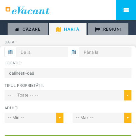
CAZARE
HARTĂ
REGIUNI
DATA :
LOCAȚIE:
TIPUL PROPRIETĂȚII:
-- -- Toate -- --
ADULȚI
-- Min --
-- Max --