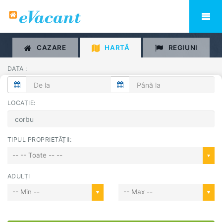
CAZARE
HARTĂ
REGIUNI
DATA :
LOCAȚIE:
TIPUL PROPRIETĂȚII:
-- -- Toate -- --
ADULȚI
-- Min --
-- Max --