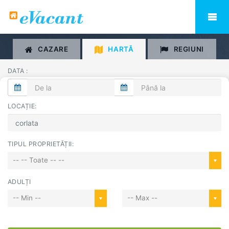
CAZARE
HARTĂ
REGIUNI
DATA :
LOCAȚIE:
TIPUL PROPRIETĂȚII:
-- -- Toate -- --
ADULȚI
-- Min --
-- Max --