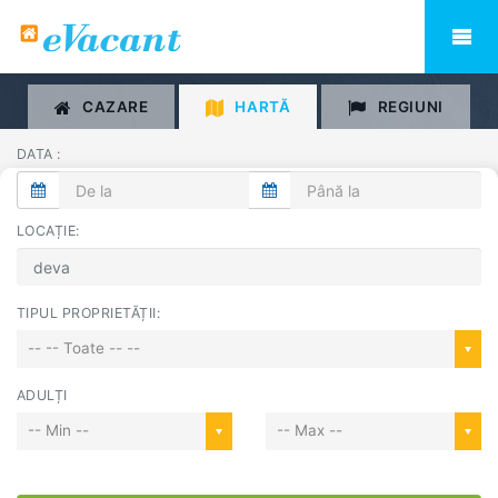
CAZARE
HARTĂ
REGIUNI
DATA :
LOCAȚIE:
TIPUL PROPRIETĂȚII:
-- -- Toate -- --
ADULȚI
-- Min --
-- Max --