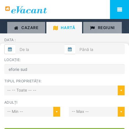
CAZARE
HARTĂ
REGIUNI
DATA :
LOCAȚIE:
TIPUL PROPRIETĂȚII:
-- -- Toate -- --
ADULȚI
-- Min --
-- Max --