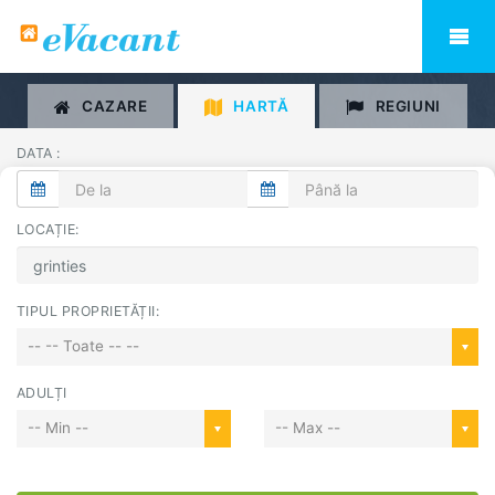
CAZARE
HARTĂ
REGIUNI
DATA :
LOCAȚIE:
TIPUL PROPRIETĂȚII:
-- -- Toate -- --
ADULȚI
-- Min --
-- Max --