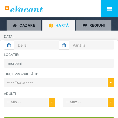
CAZARE
HARTĂ
REGIUNI
DATA :
LOCAȚIE:
TIPUL PROPRIETĂȚII:
-- -- Toate -- --
ADULȚI
-- Min --
-- Max --