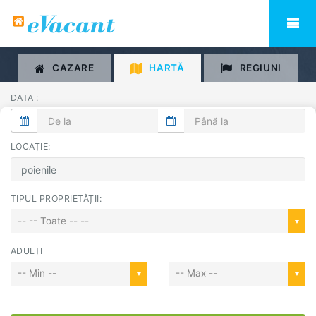
CAZARE
HARTĂ
REGIUNI
DATA :
LOCAȚIE:
TIPUL PROPRIETĂȚII:
-- -- Toate -- --
ADULȚI
-- Min --
-- Max --