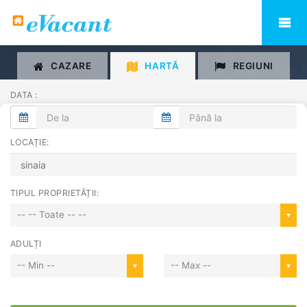
CAZARE
HARTĂ
REGIUNI
DATA :
LOCAȚIE:
TIPUL PROPRIETĂȚII:
-- -- Toate -- --
ADULȚI
-- Min --
-- Max --