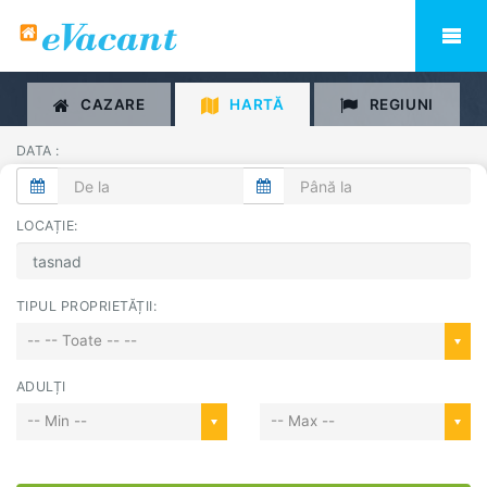
CAZARE
HARTĂ
REGIUNI
DATA :
LOCAȚIE:
TIPUL PROPRIETĂȚII:
-- -- Toate -- --
ADULȚI
-- Min --
-- Max --