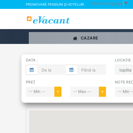
Select Language
▼
PROMOVARE PENSIUNI ȘI HOTELURI
CAZARE
DATA :
LOCAȚIE:
PREȚ
NOTE REC
-- Min --
-- Max --
-- Min -