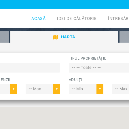
ACASĂ
IDEI DE CĂLĂTORIE
ÎNTREBĂR
HARTĂ
TIPUL PROPRIETĂȚII:
-- -- Toate -- --
ENZII
ADULȚI
-
-- Max --
-- Min --
-- Max 