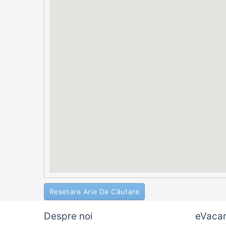
Resetare Arie De Căutare
Despre noi
eVaca