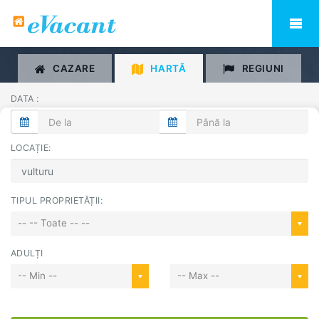
CAZARE
HARTĂ
REGIUNI
DATA :
LOCAȚIE:
TIPUL PROPRIETĂȚII:
-- -- Toate -- --
ADULȚI
-- Min --
-- Max --