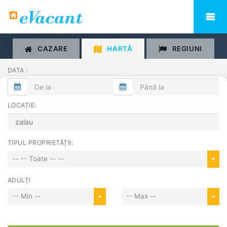
CAZARE
HARTĂ
REGIUNI
DATA :
LOCAȚIE:
TIPUL PROPRIETĂȚII:
-- -- Toate -- --
ADULȚI
-- Min --
-- Max --