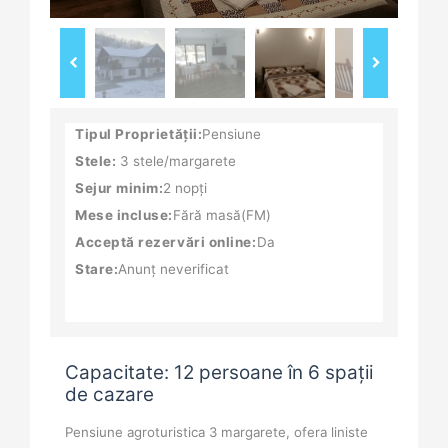
Tipul Proprietății:
Pensiune
Stele:
3 stele/margarete
Sejur minim:
2 nopți
Mese incluse:
Fără masă(FM)
Acceptă rezervări online:
Da
Stare:
Anunț neverificat
Capacitate: 12 persoane în 6 spații
de cazare
Pensiune agroturistica 3 margarete, ofera liniste