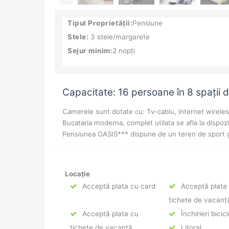
Tipul Proprietății:
Pensiune
Stele:
3 stele/margarete
Sejur minim:
2 nopți
Capacitate: 16 persoane în 8 spații 
Camerele sunt dotate cu: Tv-cablu, internet wireless
Bucataria moderna, complet utilata se afla la dispoziti
Pensiunea OASIS*** dispune de un teren de sport gaz
Locație
Acceptă plata cu card
Acceptă plata
tichete de vacanț
Acceptă plata cu
Închirieri bicic
tichete de vacanță
Litoral