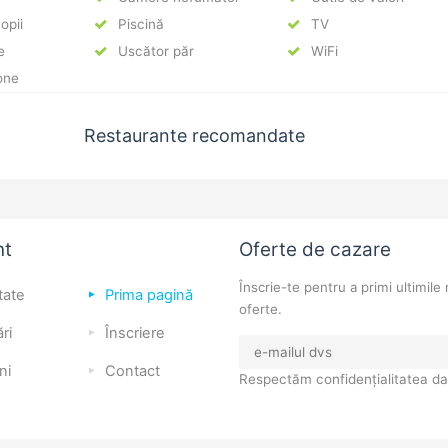
opii
Piscină
TV
e
Uscător păr
WiFi
one
Restaurante recomandate
nt
Oferte de cazare
Înscrie-te pentru a primi ultimile 
tate
Prima pagină
oferte.
ri
Înscriere
ni
Contact
Respectăm confidențialitatea da