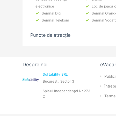
electronice
Loc de joacă c
Semnal Digi
Semnal Orang
Semnal Telekom
Semnal Vodaf
Puncte de atracție
Despre noi
eVaca
Softability SRL
Publici
București, Sector 3
Întrebă
Splaiul Independenței Nr 273
Terme
C