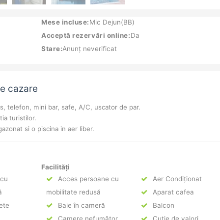
Mese incluse:
Mic Dejun(BB)
Acceptă rezervări online:
Da
Stare:
Anunț neverificat
de cazare
, telefon, mini bar, safe, A/C, uscator de par.
a turistilor.
onat si o piscina in aer liber.
Facilități
 cu
Acces persoane cu
Aer Condiționat
ă
mobilitate redusă
Aparat cafea
lete
Baie în cameră
Balcon
Camere nefumător
Cutie de valori