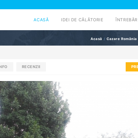
ACASĂ
IDEI DE CĂLĂTORIE
ÎNTREBĂR
Acasă
Cazare România
INFO
RECENZII
PR