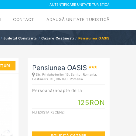
AUTENTIFICARE UNITATE TURISTICĂ
I
CONTACT
ADAUGĂ UNITATE TURISTICĂ
Județul Constanta
Cazare Costinesti
Pensiunea OASIS
EȚURI
Pensiunea OASIS
Str. Privighetorilor 15, Schitu, Romania,
Costinesti
, CT, 907090, Romania
Persoană/noapte de la
125
RON
NU EXISTA RECENZII
SOLICITĂ CAZARE