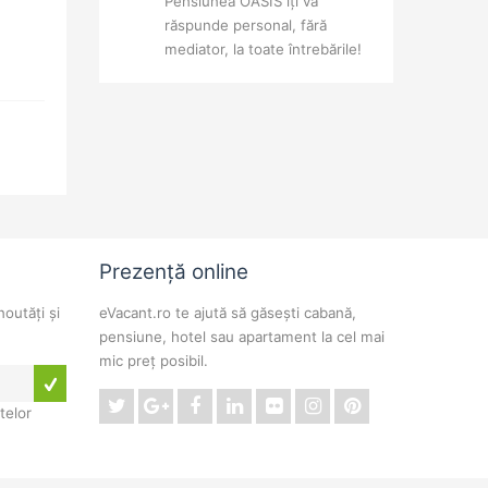
Pensiunea OASIS îți va
răspunde personal, fără
mediator, la toate întrebările!
Prezență online
noutăți și
eVacant.ro te ajută să găsești cabană,
pensiune, hotel sau apartament la cel mai
mic preț posibil.
telor