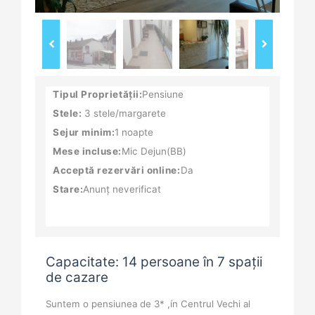
Tipul Proprietății:
Pensiune
Stele:
3 stele/margarete
Sejur minim:
1 noapte
Mese incluse:
Mic Dejun(BB)
Acceptă rezervări online:
Da
Stare:
Anunț neverificat
Capacitate: 14 persoane în 7 spații
de cazare
Suntem o pensiunea de 3* ,ín Centrul Vechi al