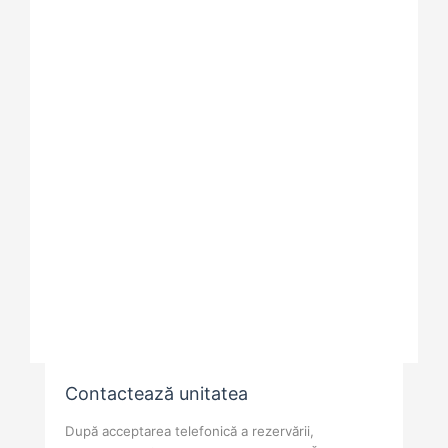
130
Camera
Preț de la
RON
dubla
1 spații de cazare de
maxim 2 adulți
Deschide
Contactează unitatea
După acceptarea telefonică a rezervării,