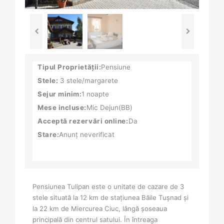
Tipul Proprietății:
Pensiune
Stele:
3 stele/margarete
Sejur minim:
1 noapte
Mese incluse:
Mic Dejun(BB)
Acceptă rezervări online:
Da
Stare:
Anunț neverificat
Pensiunea Tulipan este o unitate de cazare de 3
stele situată la 12 km de staţiunea Băile Tuşnad şi
la 22 km de Miercurea Ciuc, lângă şoseaua
principală din centrul satului. În întreaga