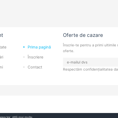
nt
Oferte de cazare
Înscrie-te pentru a primi ultimile 
tate
Prima pagină
oferte.
ri
Înscriere
ni
Contact
Respectăm confidențialitatea da
area lor.
Află mai multe