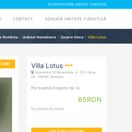
AUTENTIFICARE UNITATE TURISTICĂ
I
CONTACT
ADAUGĂ UNITATE TURISTICĂ
e România
Județul Hunedoara
Cazare Deva
Villa Lotus
EȚURI
Villa Lotus
Bulevardul 22 Decembrie, nr. 215,
Deva
,
HD, 330162, Romania
Persoană/noapte de la
65
RON
NU EXISTA RECENZII
SOLICITĂ CAZARE