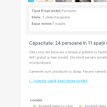
Tipul Proprietății:
Pensiune
Stele:
3 stele/margarete
Sejur minim:
1 noapte
Capacitate: 24 persoane în 11 spații
Villa Lotus din Deva are o terasă și grădină cu facili
WiFi gratuit și baie privată. Vila oferă parcare priva
înconjurătoare.
Camerele sunt prevăzute cu dulap. Fiecare cameră de 
(...)citește toată descrierea unității
Locație
Acceptă plata cu card
Acceptă plata