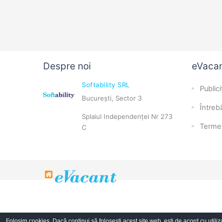
Despre noi
eVaca
Softability SRL
Publici
București, Sector 3
Întrebă
Splaiul Independenței Nr 273
Terme
C
Folosim cookies. Dacă continui să folosești acest site web, ești de acord cu utiliz