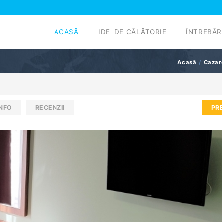
ACASĂ
IDEI DE CĂLĂTORIE
ÎNTREBĂR
Acasă
Cazar
INFO
RECENZII
PR