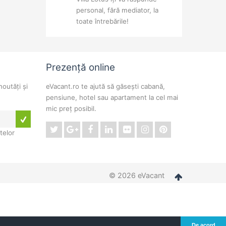
personal, fără mediator, la
toate întrebările!
Prezență online
noutăți și
eVacant.ro te ajută să găsești cabană,
pensiune, hotel sau apartament la cel mai
mic preț posibil.
telor
© 2026 eVacant
De acord