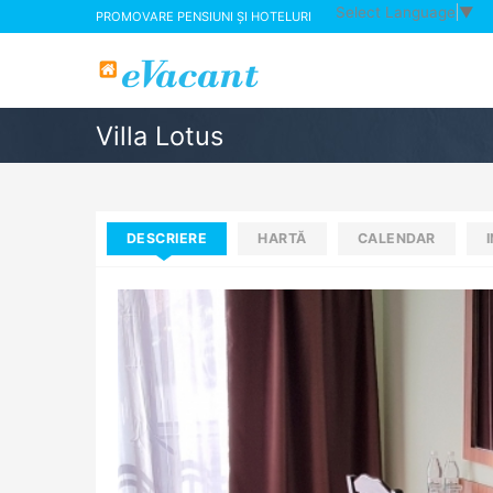
Select Language
▼
PROMOVARE PENSIUNI ȘI HOTELURI
Villa Lotus
DESCRIERE
HARTĂ
CALENDAR