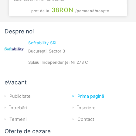
38
RON
preț de la
/persoană/noapte
Despre noi
Softability SRL
București, Sector 3
Splaiul Independenței Nr 273 C
eVacant
Publicitate
Prima pagină
Întrebări
Înscriere
Termeni
Contact
Oferte de cazare