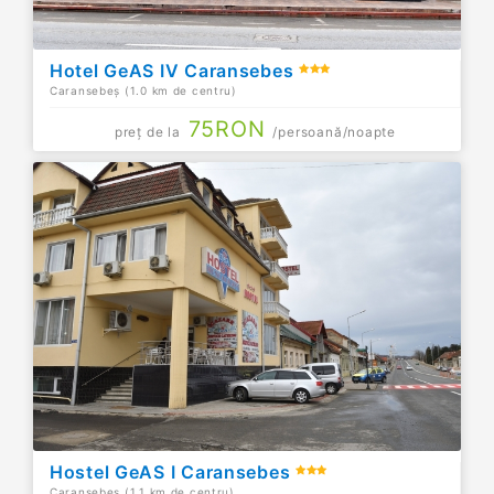
Hotel GeAS IV Caransebes
Caransebeș (1.0 km de centru)
75
RON
preț de la
/persoană/noapte
Hostel GeAS I Caransebes
Caransebeș (1.1 km de centru)