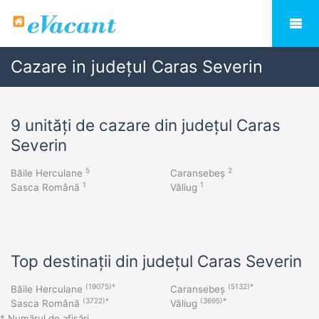
Cazare in județul Caras Severin
9 unități de cazare din județul Caras
Severin
5
2
Băile Herculane
Caransebeș
1
1
Sasca Română
Văliug
Top destinații din județul Caras Severin
(19075)*
(5132)*
Băile Herculane
Caransebeș
(3722)*
(3695)*
Sasca Română
Văliug
* Numărul de afișări