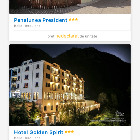
Pensiunea President
Băile Herculane
nedeclarat
preț
de unitate
Hotel Golden Spirit
Băile Herculane