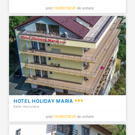
nedeclarat
preț
de unitate
HOTEL HOLIDAY MARIA
Băile Herculane
nedeclarat
preț
de unitate