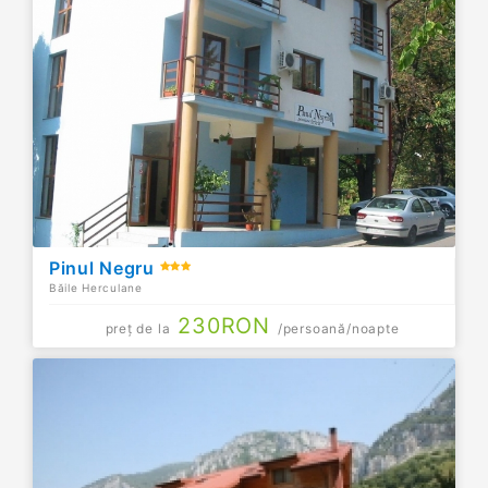
Pinul Negru
Băile Herculane
230
RON
preț de la
/persoană/noapte