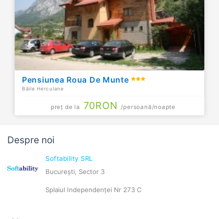
Pensiunea Roua De Munte
Băile Herculane
70
RON
preț de la
/persoană/noapte
Despre noi
Softability SRL
București, Sector 3
Splaiul Independenței Nr 273 C