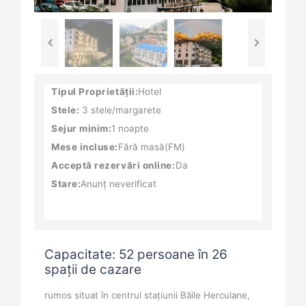
Tipul Proprietății:
Hotel
Stele:
3 stele/margarete
Sejur minim:
1 noapte
Mese incluse:
Fără masă(FM)
Acceptă rezervări online:
Da
Stare:
Anunț neverificat
Capacitate: 52 persoane în 26
spații de cazare
rumos situat în centrul staţiunii Băile Herculane,