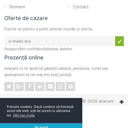
Termeni
Contact
Oferte de cazare
Înscrie-te pentru a primi ultimile noutăți și oferte.
Respectăm confidențialitatea datelor
Prezență online
eVacant.ro te ajută să găsești cabană, pensiune, hotel sau
apartament la cel mai mic preț posibil.
© 2026 eVacant
Folosim cookies. Dacă continui să folosești
acest site web, ești de acord cu utilizarea
lor.
Află mai multe
De acord