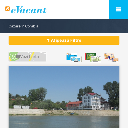
Cazare în Corabia
Afișează Filtre
Vezi harta